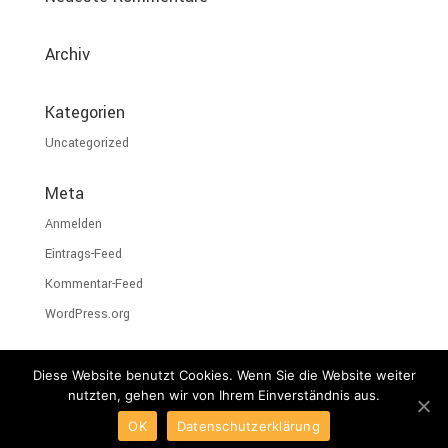
Archiv
Kategorien
Uncategorized
Meta
Anmelden
Eintrags-Feed
Kommentar-Feed
WordPress.org
Diese Website benutzt Cookies. Wenn Sie die Website weiter
nutzten, gehen wir von Ihrem Einverständnis aus.
© KONZEPT & SERVICE GmbH 2018 |
Impressum &
OK
Datenschutzerklärung
Datenschutz
|
Allgemeine Geschäftsbedingungen